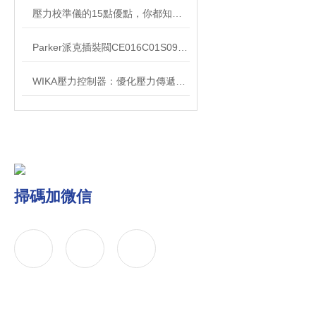
壓力校準儀的15點優點，你都知道嗎？
Parker派克插裝閥CE016C01S09N應用領域
WIKA壓力控制器：優化壓力傳遞和控制的智能選擇
掃碼加微信