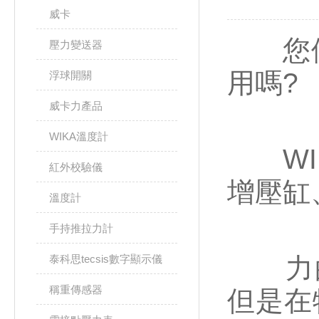
威卡
您們
壓力變送器
用嗎?
浮球開關
威卡力產品
WIKA溫度計
WIK
紅外校驗儀
增壓缸
溫度計
手持推拉力計
泰科思tecsis數字顯示儀
力的閉
稱重傳感器
但是在